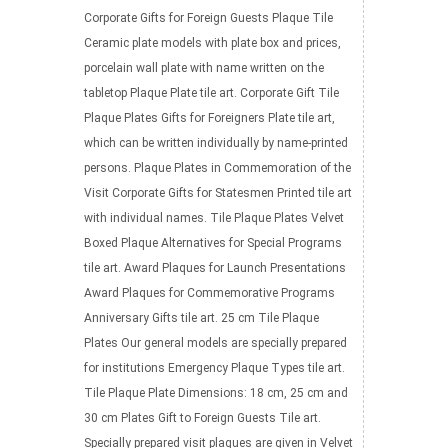
Corporate Gifts for Foreign Guests Plaque Tile
Ceramic plate models with plate box and prices,
porcelain wall plate with name written on the
tabletop Plaque Plate tile art. Corporate Gift Tile
Plaque Plates Gifts for Foreigners Plate tile art,
which can be written individually by name-printed
persons. Plaque Plates in Commemoration of the
Visit Corporate Gifts for Statesmen Printed tile art
with individual names. Tile Plaque Plates Velvet
Boxed Plaque Alternatives for Special Programs
tile art. Award Plaques for Launch Presentations
Award Plaques for Commemorative Programs
Anniversary Gifts tile art. 25 cm Tile Plaque
Plates Our general models are specially prepared
for institutions Emergency Plaque Types tile art.
Tile Plaque Plate Dimensions: 18 cm, 25 cm and
30 cm Plates Gift to Foreign Guests Tile art.
Specially prepared visit plaques are given in Velvet