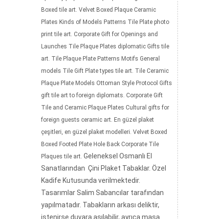
Boxed tile art. Velvet Boxed Plaque Ceramic
Plates Kinds of Models Patterns Tile Plate photo
print tile art. Corporate Gift for Openings and
Launches Tile Plaque Plates diplomatic Gifts tile
art. Tile Plaque Plate Patterns Motifs General
models Tile Gift Plate types tile art. Tile Ceramic
Plaque Plate Models Ottoman Style Protocol Gifts
gift tile art to foreign diplomats. Corporate Gift
Tile and Ceramic Plaque Plates Cultural gifts for
foreign guests ceramic art. En güzel plaket
çeşitleri, en güzel plaket modelleri. Velvet Boxed
Boxed Footed Plate Hole Back Corporate Tile
Geleneksel Osmanlı El
Plaques tile art.
Sanatlarından Çini Plaket Tabaklar. Özel
Kadife Kutusunda verilmektedir.
Tasarımlar Salim Sabancılar tarafından
yapılmatadır. Tabakların arkası deliktir,
istenirse duvara asılabilir, ayrıca masa