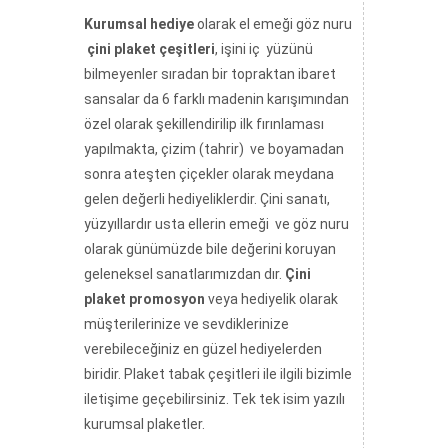
Kurumsal hediye
olarak el emeği göz nuru
çini plaket çeşitleri
, işini iç yüzünü
bilmeyenler sıradan bir topraktan ibaret
sansalar da 6 farklı madenin karışımından
özel olarak şekillendirilip ilk fırınlaması
yapılmakta, çizim (tahrir) ve boyamadan
sonra ateşten çiçekler olarak meydana
gelen değerli hediyeliklerdir. Çini sanatı,
yüzyıllardır usta ellerin emeği ve göz nuru
olarak günümüzde bile değerini koruyan
geleneksel sanatlarımızdan dır.
Çini
plaket promosyon
veya hediyelik olarak
müşterilerinize ve sevdiklerinize
verebileceğiniz en güzel hediyelerden
biridir. Plaket tabak çeşitleri ile ilgili bizimle
iletişime geçebilirsiniz. Tek tek isim yazılı
kurumsal plaketler.