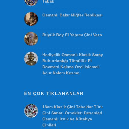
EN SON EKLENENLER
Osmanlı Antik Fener
40cm El Yapımı Minyatür Çini
Tabak
Osmanlı Bakır Miğfer Replikası
Büyük Boy El Yapımı Çini Vazo
Hediyelik Osmanlı Klasik Saray
Buhurdanlığı Tütsülük El
Dövmesi Kakma Özel İşlemeli