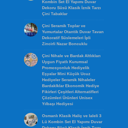
Kaplama Objeleri Mimari Mekan
Süslemeleri Traverten ve
Mermer Çeşitleri Modelleri
Dekorasyon Örnekleri Panolar
Tablolar Paneller Tasarım ve
İmalat Toptan Satış
Osmanlı Mavi Beyaz Klasik Lale
ve Karanfil Desenli 3 Lü
Kombin Set El Yapımı Duvar
Dekoru Süsü Klasik İznik Tarzı
Çini Tabaklar
Çini Seramik Toplar ve
Yumurtalar Otantik Duvar Tavan
Dekoratif Süslemeleri İpli
Zincirli Nazar Boncuklu
Çini Nihale ve Bardak Altlıkları
Uygun Fiyatlı Kurumsal
Promosyonluk Hediyelik