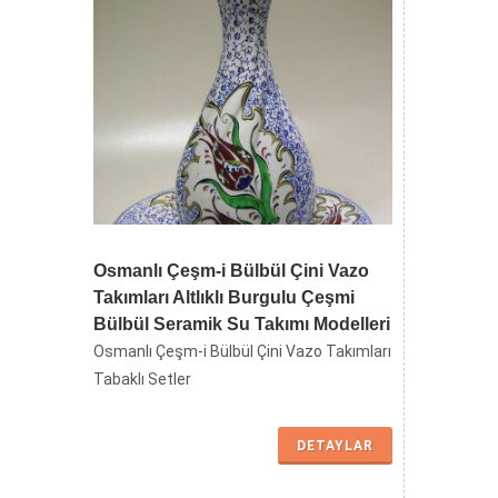
Toptan Tabak Fiyatları Kadife veya
Karton Kutuda
Etkinlik ve Organizasyonlar Uygun Fiyatlı El
yapımı Geleneksel Armağanlar
DETAYLAR
Osmanlı Çeşm-i Bülbül Çini Vazo