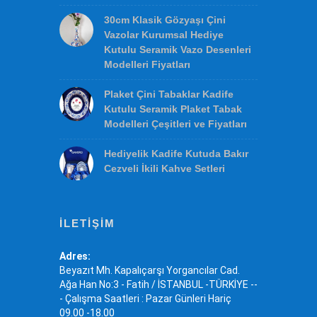
Acur Kalem Kesme
EN ÇOK TIKLANANLAR
18cm Klasik Çini Tabaklar Türk
Çini Sanatı Örnekleri Desenleri
Osmanlı İznik ve Kütahya
Çinileri
30cm Klasik Gözyaşı Çini
Vazolar Kurumsal Hediye
Kutulu Seramik Vazo Desenleri
Modelleri Fiyatları
Plaket Çini Tabaklar Kadife
Kutulu Seramik Plaket Tabak
Modelleri Çeşitleri ve Fiyatları
Hediyelik Kadife Kutuda Bakır
Cezveli İkili Kahve Setleri