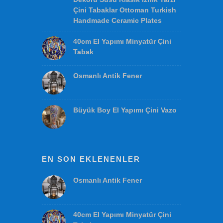
Eşyalar Mini Küçük Ucuz
Hediyeler Seramik Nihaleler
Bardaklklar Ekonomik Hediye
Fikirleri Çeşitleri Alternatifleri
Çözümleri Ürünleri Unisex
Yılbaşı Hediyesi
Osmanlı Klasik Haliç ve laleli 3
Lü Kombin Set El Yapımı Duvar
Dekoru Süsü Klasik İznik Tarzı
Çini Tabaklar Ottoman Turkish
Handmade Ceramic Plates
40cm El Yapımı Minyatür Çini
Tabak
Osmanlı Antik Fener
Büyük Boy El Yapımı Çini Vazo