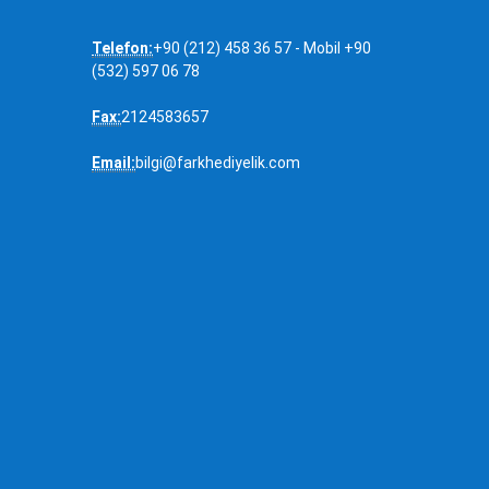
İLETIŞIM
Adres:
Beyazıt Mh. Kapalıçarşı Yorgancılar Cad.
Ağa Han No:3 - Fatih / İSTANBUL -TÜRKİYE --
- Çalışma Saatleri : Pazar Günleri Hariç
09.00 -18.00
Telefon:
+90 (212) 458 36 57 - Mobil +90
(532) 597 06 78
Fax:
2124583657
Email:
bilgi@farkhediyelik.com