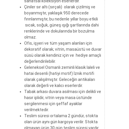
ÜRÜN KODU :TR200165
Eser Açıklaması:
Paket içeriği 18cm, 25cm ve 30cm
çapında birer tabak 3'lü kombin settir.
Çini tabaklarımız tamamen el yapımı
samur fırça ile çok özenli çalışılmış
sanatsal koleksiyon eserlerdir.
Çiniler sır altı (sırçalı) olarak çizilmiş ve
boyanmıştır, yaklaşık 950 derecede
fırınlanmıştır, bu nedenle yıllar boyu etkili
sıcak, soğuk, güneş ışığı şartlarında dahi
renklerinde ve dokularında bir bozulma
olmaz.
Ofis, işyeri ve tüm yaşam alanları için
dekoratif olarak; vitrin, masaüstü ve duvar
süsü olarak kendiniz için ve hediye amaçlı
değerlendirilebilir.
Geleneksel Osmanlı zeminli klasik laleli ve