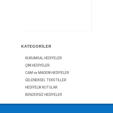
30 cm El Yapımı Seramik Çini
Kaseler Klasik Ottoman Turkish
Hand Made Bowls
30cm Kase Çeşitleri Desenleri
DETAYLAR
KATEGORILER
KURUMSAL HEDİYELER