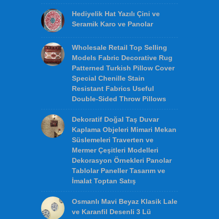
Geleneksel Otantik Osmanlı
Şark Tarzı Mekan Dekorasyonu
Kombine 3l ü Çini Tabak Setleri
Duvar Süsü Tabak Seti
12 cm El Yapımı Seramik Çini
Kaseler Klasik Turkuvaz
Kabartma Dantel Milenyum
Desenleri Çeşitleri Toptan Satış
Fiyatları
Hediyelik Hat Yazılı Çini ve
Seramik Karo ve Panolar
Wholesale Retail Top Selling
Models Fabric Decorative Rug
Patterned Turkish Pillow Cover
Special Chenille Stain
Resistant Fabrics Useful
Double-Sided Throw Pillows
Dekoratif Doğal Taş Duvar