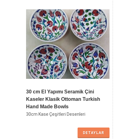
Takımları Altlıklı Burgulu Çeşmi
Bülbül Seramik Su Takımı Modelleri
Osmanlı Çeşm-i Bülbül Çini Vazo Takımları
Tabaklı Setler
DETAYLAR