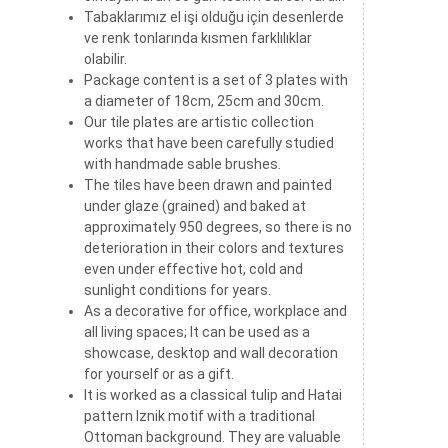
hatai desenli (hatiyi motif) İznik motifi
olarak çalışılmıştır. Geleceğin antikaları
olarak değerli ve kalıcı eserlerdir.
Tabak arkası duvara asılması için delikli ve
hasır iplidir, vitrin veya masa üstünde
sergilenmesi için şeffaf ayaklar
verilmektedir.
Teslim süresi ortalama 2 gündür, stokta
olan ürün aynı gün kargoya verilir. Stokta
olmayan ürün 30 gün teslim süresi vardır.
Tabaklarımız el işi olduğu için desenlerde
ve renk tonlarında kısmen farklılıklar
olabilir.
Package content is a set of 3 plates with
a diameter of 18cm, 25cm and 30cm.
Our tile plates are artistic collection
works that have been carefully studied
with handmade sable brushes.
The tiles have been drawn and painted
under glaze (grained) and baked at
approximately 950 degrees, so there is no