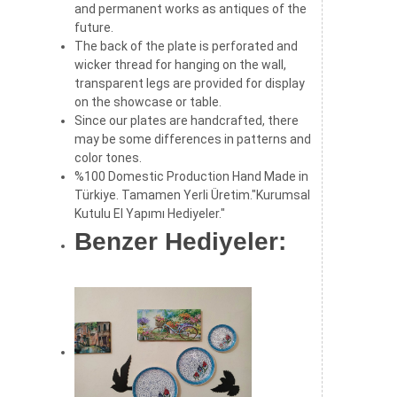
deterioration in their colors and textures
even under effective hot, cold and
sunlight conditions for years.
As a decorative for office, workplace and
all living spaces; It can be used as a
showcase, desktop and wall decoration
for yourself or as a gift.
It is worked as a classical tulip and Hatai
pattern Iznik motif with a traditional
Ottoman background. They are valuable
and permanent works as antiques of the
future.
The back of the plate is perforated and
wicker thread for hanging on the wall,
transparent legs are provided for display
on the showcase or table.
Since our plates are handcrafted, there
may be some differences in patterns and
color tones.
%100 Domestic Production Hand Made in
Türkiye. Tamamen Yerli Üretim."Kurumsal
Kutulu El Yapımı Hediyeler."