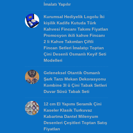
30cm Klasik Gözyaşı Çini
Vazolar Kurumsal Hediye
Kutulu Seramik Vazo Desenleri
Modelleri Fiyatları
Hediyelik Çini Karo ve Panolar
Osmanlı Saray Mimari
Dekorasyon Duvar Seramikleri
16. Yüzyıl El Yapımı İznik
Çinileri İstenilen Ebatlarda
İmalatı Yapılır
Kurumsal Hediyelik Logolu İki
kişilik Kadife Kutuda Türk
Kahvesi Fincanı Takımı Fiyatları
Promosyon ikili kahve Fincanı
2 li Kahve Takımları Çiftli
Fincan Setleri İmalatçı Toptan
Çini Desenli Osmanlı Keyif Seti
Modelleri