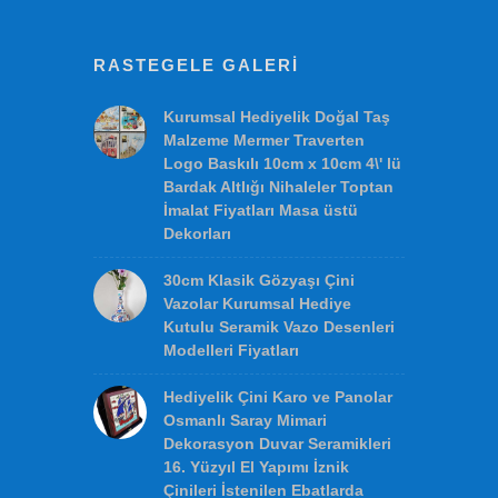
ÇİNİ HEDİYELER
CAM ve MADENİ HEDİYELER
GELENEKSEL TEKSTİLLER
HEDİYELİK KUTULAR
BENZERSİZ HEDİYELER
RASTEGELE GALERI
Kurumsal Hediyelik Doğal Taş
Malzeme Mermer Traverten
Logo Baskılı 10cm x 10cm 4\' lü
Bardak Altlığı Nihaleler Toptan
İmalat Fiyatları Masa üstü
Dekorları