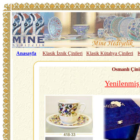
Anasayfa
Klasik İznik Çinileri
Klasik Kütahya Çinileri
K
Osmanlı Çini
Yenilenmiş 