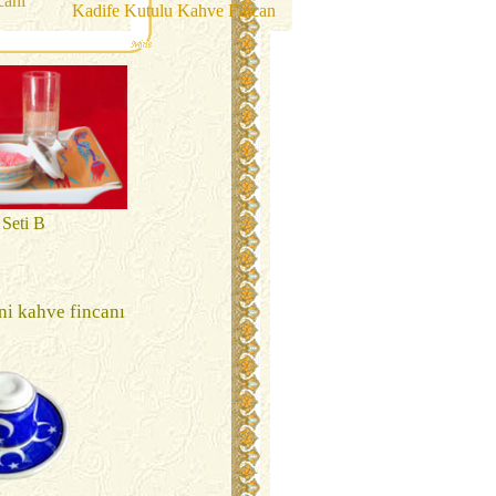
canı
Kadife Kutulu Kahve Fincan
 Seti B
ni kahve fincanı