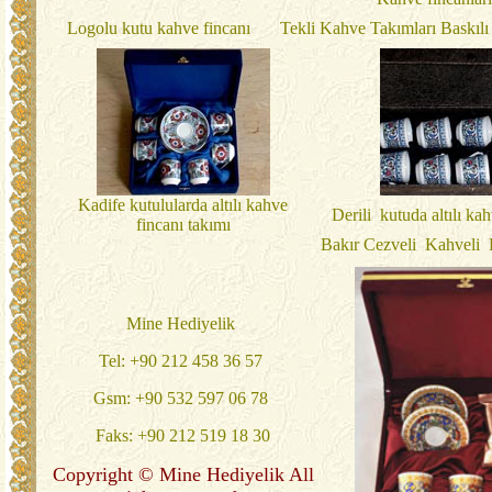
Logolu kutu kahve fincanı
Tekli Kahve Takımları Baskılı
Kadife kutulularda altılı kahve
Derili kutuda altılı ka
fincanı takımı
Bakır Cezveli Kahveli 
Mine Hediyelik
Tel: +90 212 458 36 57
Gsm: +90 532 597 06 78
Faks: +90 212 519 18 30
Copyright © Mine Hediyelik All