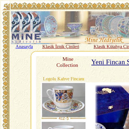
Anasayfa
Klasik İznik Çinileri
Klasik Kütahya Çin
Mine
Yeni Fincan S
Collection
Logolu Kahve Fincanı