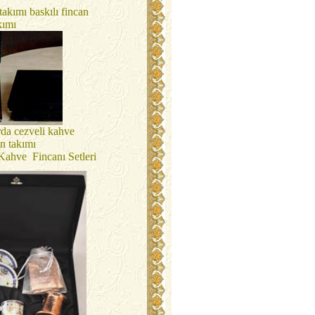
 takımı baskılı fincan
kımı
rda cezveli kahve
an takımı
ahve Fincanı Setleri