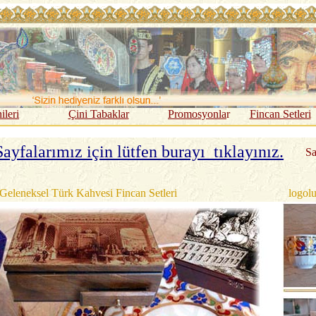
ileri
Çini Tabaklar
Promosyonla
r
Fincan Setleri
ayfalarımız için lütfen burayı tıklayınız.
S
Geleneksel Türk Kahvesi Fincan Setleri
logol