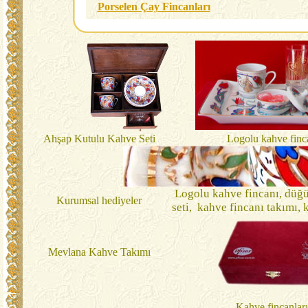
Porselen Çay Fincanları
Ahşap Kutulu Kahve Seti
Logolu kahve finc
Logolu kahve fincanı, düğün
Kurumsal hediyeler
seti, kahve fincanı takımı, k
Mevlana Kahve Takımı
Kahve fincanları