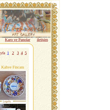
Karo ve Panolar
iletişim
ayfa
1
2
3
4
5
u Kahve Fincanı