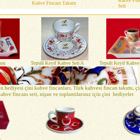
Kahve Fin
Kahve Fincanı Takımı
Seti
anı
Tepsili Keyif Kahve Seti A
Tepsili Keyif Kahve
 hediyesi çini kahve fincanları, Türk kahvesi fincan takımı, çi
ahve fincanı seti, nişan ve toplantılarınız için çini hediyeler
: