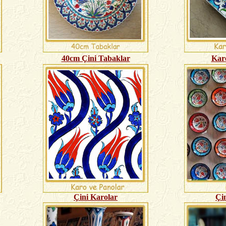
40cm Çini Tabaklar
Kar
Çini Karolar
Çin