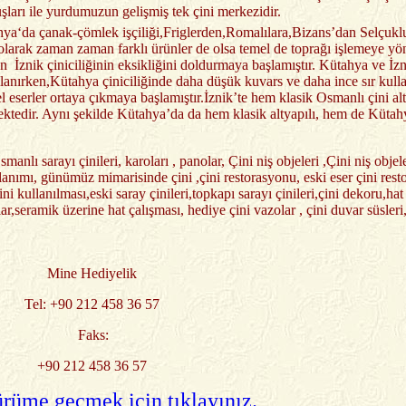
rı ile yurdumuzun gelişmiş tek çini merkezidir.
ahya‘da çanak-çömlek işçiliği,Friglerden,Romalılara,Bizans’dan Selçuk
olarak zaman zaman farklı ürünler de olsa temel de toprağı işlemeye yö
n İznik çiniciliğinin eksikliğini doldurmaya başlamıştır. Kütahya ve İzn
ullanırken,Kütahya çiniciliğinde daha düşük kuvars ve daha ince sır ku
 eserler ortaya çıkmaya başlamıştır.İznik’te hem klasik Osmanlı çini al
ktedir. Aynı şekilde Kütahya’da da hem klasik altyapılı, hem de Kütahya
manlı sarayı çinileri, karoları , panolar, Çini niş objeleri ,Çini niş obje
anımı, günümüz mimarisinde çini ,çini restorasyonu, eski eser çini restor
 kullanılması,eski saray çinileri,topkapı sarayı çinileri,çini dekoru,hat y
,hatlar,seramik üzerine hat çalışması, hediye çini vazolar , çini duvar süsler
Mine Hediyelik
Tel: +90 212 458 36 57
Faks:
+90 212 458 36 57
rüme geçmek için tıklayınız.