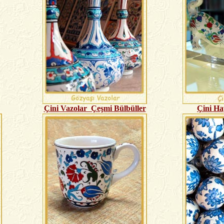
Çini Vazolar Çeşmi Bülbüller
Çini Ha