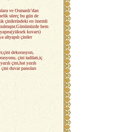
lulara ve Osmanlı’dan
nelik süreç bu gün de
ik çinilerindeki en önemli
llanılmıştır.Günümüzde hem
tyapısı(yüksek kuvars)
 altyapılı çiniler
ler,çini dekorasyon,
asyonu, çini tadilatı,iç
azılı çini,hat yazılı
i, çini duvar panoları