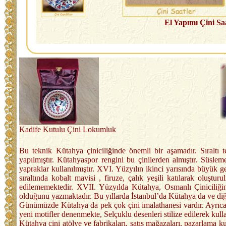
El Yapımı Çini Sa
Kadife Kutulu Çini Lokumluk
Bu teknik Kütahya çiniciliğinde önemli bir aşamadır. Sıraltı 
yapılmıştır. Kütahyaspor rengini bu çinilerden almıştır. Süslem
yapraklar kullanılmıştır. XVI. Yüzyılın ikinci yarısında büyük ge
sıraltında kobalt mavisi , firuze, çalık yeşili katılarak oluşt
edilememektedir. XVII. Yüzyılda Kütahya, Osmanlı Çiniciliğ
olduğunu yazmaktadır. Bu yıllarda İstanbul’da Kütahya da ve diğer
Günümüzde Kütahya da pek çok çini imalathanesi vardır. Ayrıca 
yeni motifler denenmekte, Selçuklu desenleri stilize edilerek kul
Kütahya çini atölye ve fabrikaları, satış mağazaları, pazarlama k