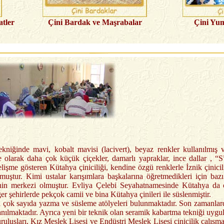
atler
Çini Bardak ve Maşrabalar
Çini Yum
tekniğinde mavi, kobalt mavisi (lacivert), beyaz renkler kullanılmış
e olarak daha çok küçük çiçekler, damarlı yapraklar, ince dallar , “S
lişme gösteren Kütahya çiniciliği, kendine özgü renklerle İznik çinicil
urulmuştur. Kimi ustalar karışımlara başkalarına öğretmedikleri için b
inin merkezi olmuştur. Evliya Çelebi Seyahatnamesinde Kütahya da 
 şehirlerde pekçok camii ve bina Kütahya çinileri ile süslenmiştir.
çok sayıda yazma ve süsleme atölyeleri bulunmaktadır. Son zamanlarda
lanılmaktadır. Ayrıca yeni bir teknik olan seramik kabartma tekniği uygu
uruluşları, Kız Meslek Lisesi ve Endüstri Meslek Lisesi çinicilik çalışm