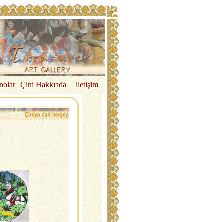
nolar
Ç
ini Hakkında
iletişim