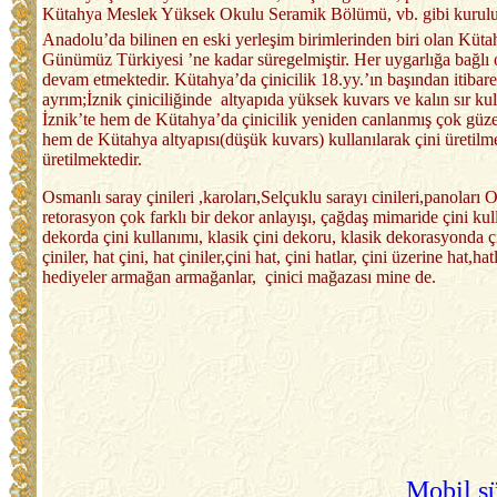
Kütahya Meslek Yüksek Okulu Seramik Bölümü, vb. gibi kuruluşla
Anadolu’da bilinen en eski yerleşim birimlerinden biri olan Küt
Günümüz Türkiyesi ’ne kadar süregelmiştir. Her uygarlığa bağlı 
devam etmektedir. Kütahya’da çinicilik 18.yy.’ın başından itibare
ayrım;İznik çiniciliğinde altyapıda yüksek kuvars ve kalın sır k
İznik’te hem de Kütahya’da çinicilik yeniden canlanmış çok güzel
hem de Kütahya altyapısı(düşük kuvars) kullanılarak çini üretilme
üretilmektedir.
Osmanlı saray çinileri ,karoları,Selçuklu sarayı cinileri,panoları Os
retorasyon çok farklı bir dekor anlayışı, çağdaş mimaride çini kull
dekorda çini kullanımı, klasik çini dekoru, klasik dekorasyonda çini
çiniler, hat çini, hat çiniler,çini hat, çini hatlar, çini üzerine hat
hediyeler armağan armağanlar, çinici mağazası mine de.
Mobil sü