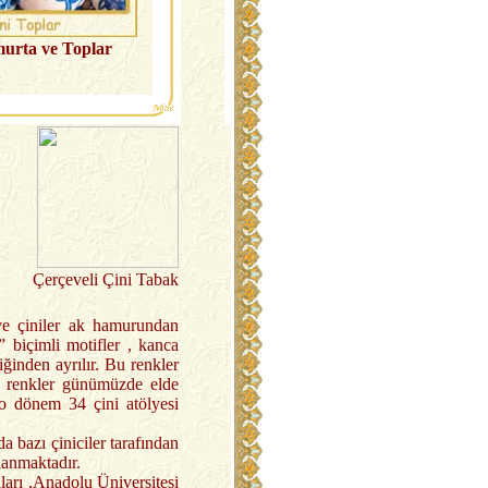
urta ve Toplar
Çerçeveli Çini Tabak
 ve çiniler ak hamurundan
” biçimli motifler , kanca
iğinden ayrılır. Bu renkler
azı renkler günümüzde elde
o dönem 34 çini atölyesi
 bazı çiniciler tarafından
lanmaktadır.
aları ,Anadolu Üniversitesi