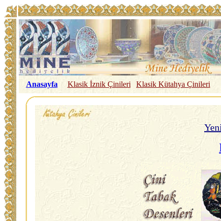
Anasayfa
Klasik İznik Çinileri
Klasik Kütahya Çinileri
Yeni